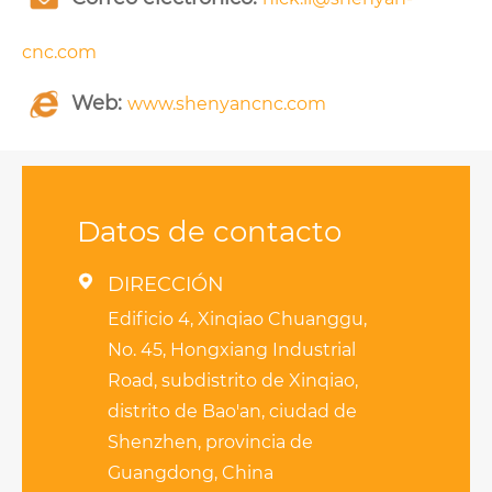
cnc.com
Web:
www.shenyancnc.com
Datos de contacto

DIRECCIÓN
Edificio 4, Xinqiao Chuanggu,
No. 45, Hongxiang Industrial
Road, subdistrito de Xinqiao,
distrito de Bao'an, ciudad de
Shenzhen, provincia de
Guangdong, China