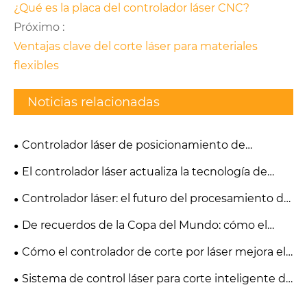
¿Qué es la placa del controlador láser CNC?
Próximo :
Ventajas clave del corte láser para materiales
flexibles
Noticias relacionadas
Controlador láser de posicionamiento de
precisión: habilitación de soluciones de corte por
El controlador láser actualiza la tecnología de
láser de película delgada de alta precisión
procesamiento de etiquetas autoadhesivas
Controlador láser: el futuro del procesamiento de
empeines de calzado
De recuerdos de la Copa del Mundo: cómo el
controlador láser mejora la calidad del
Cómo el controlador de corte por láser mejora el
procesamiento láser
corte de película de precisión
Sistema de control láser para corte inteligente de
materiales no metálicos