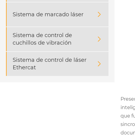
Sistema de marcado láser

Sistema de control de

cuchillos de vibración
Sistema de control de láser

Ethercat
Prese
intel
que f
sincr
docu