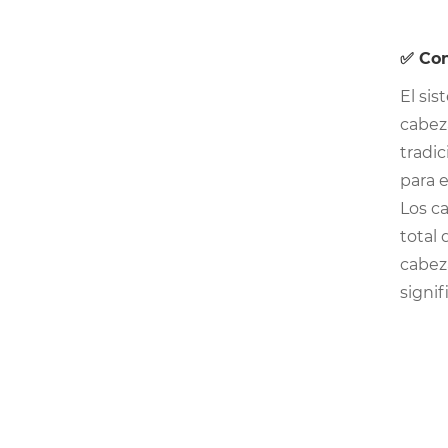
✅ Con
El si
cabez
tradic
para 
Los c
total
cabez
signif