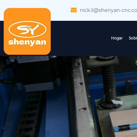
nick.li@shenyan-cnc.c
Hogar
Sobr