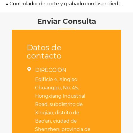
multimalvanómetro
Controlador de corte y grabado con láser died-
galvo de cuchillo integrado
Enviar Consulta
Datos de
contacto

DIRECCIÓN
Edificio 4, Xinqiao
Chuanggu, No. 45,
Hongxiang Industrial
Road, subdistrito de
Xinqiao, distrito de
Bao'an, ciudad de
Shenzhen, provincia de