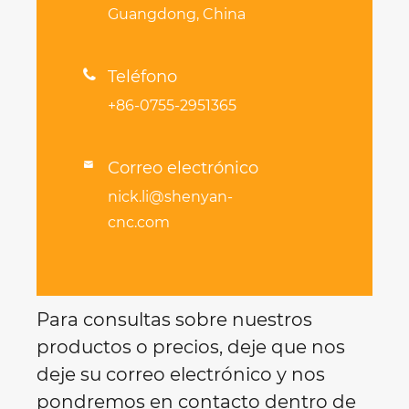
Guangdong, China

Teléfono
+86-0755-2951365
Correo electrónico

nick.li@shenyan-
cnc.com
Para consultas sobre nuestros
productos o precios, deje que nos
deje su correo electrónico y nos
pondremos en contacto dentro de